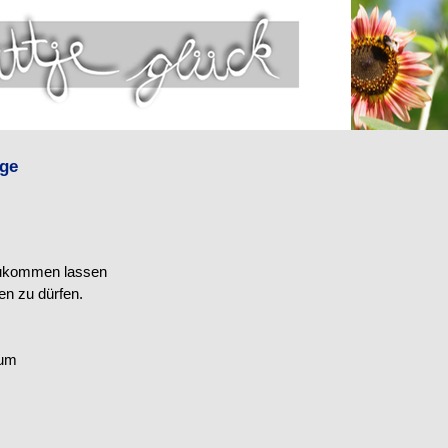
age
 zukommen lassen
en zu dürfen.
gum